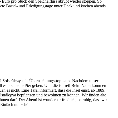
5 Euro pro Stück den Speichelfluss abrupt wieder stoppen. So
nete Bastel- und Erledigungstage unter Deck und kochen abends
sel Solstråleøya als Übernachtungsstopp aus. Nachdem unser
oll es noch eine Pier geben. Und die ist frei! Beim Näherkommen
n es nicht. Eine Tafel informiert, dass die Insel einst, ab 1889,
olstråleøya bepflanzen und bewohnen zu können. Wir finden alte
en darf. Der Abend ist wunderbar friedlich, so ruhig, dass wir
 Einfach nur schön.