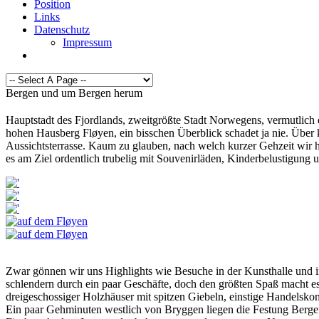
Position
Links
Datenschutz
Impressum
Bergen und um Bergen herum
Hauptstadt des Fjordlands, zweitgrößte Stadt Norwegens, vermutlich d
hohen Hausberg Fløyen, ein bisschen Überblick schadet ja nie. Über 
Aussichtsterrasse. Kaum zu glauben, nach welch kurzer Gehzeit wir hi
es am Ziel ordentlich trubelig mit Souvenirläden, Kinderbelustigung 
Zwar gönnen wir uns Highlights wie Besuche in der Kunsthalle und im 
schlendern durch ein paar Geschäfte, doch den größten Spaß macht es, 
dreigeschossiger Holzhäuser mit spitzen Giebeln, einstige Handelskon
Ein paar Gehminuten westlich von Bryggen liegen die Festung Bergenh