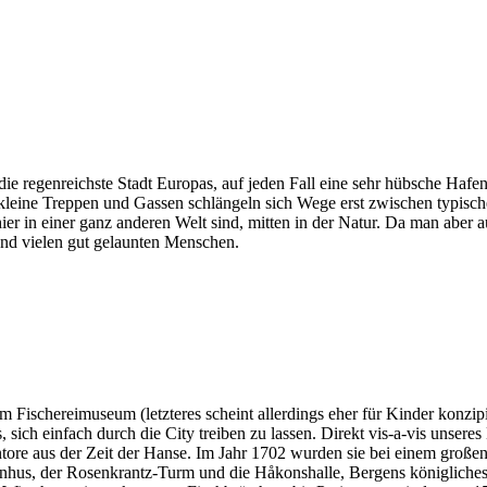
ie regenreichste Stadt Europas, auf jeden Fall eine sehr hübsche Hafen
kleine Treppen und Gassen schlängeln sich Wege erst zwischen typische
er in einer ganz anderen Welt sind, mitten in der Natur. Da man aber a
und vielen gut gelaunten Menschen.
Fischereimuseum (letzteres scheint allerdings eher für Kinder konzipi
sich einfach durch die City treiben zu lassen. Direkt vis-a-vis unsere
tore aus der Zeit der Hanse. Im Jahr 1702 wurden sie bei einem großen B
us, der Rosenkrantz-Turm und die Håkonshalle, Bergens königliches un