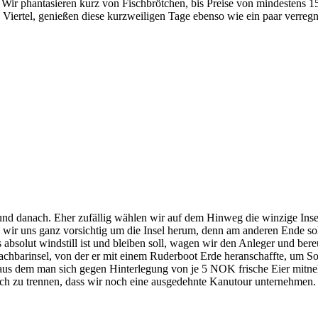
 Wir phantasieren kurz von Fischbrötchen, bis Preise von mindestens 1
 Viertel, genießen diese kurzweiligen Tage ebenso wie ein paar verreg
or und danach. Eher zufällig wählen wir auf dem Hinweg die winzige In
en wir uns ganz vorsichtig um die Insel herum, denn am anderen Ende s
absolut windstill ist und bleiben soll, wagen wir den Anleger und bereue
achbarinsel, von der er mit einem Ruderboot Erde heranschaffte, um S
aus dem man sich gegen Hinterlegung von je 5 NOK frische Eier mitnehm
ch zu trennen, dass wir noch eine ausgedehnte Kanutour unternehmen.