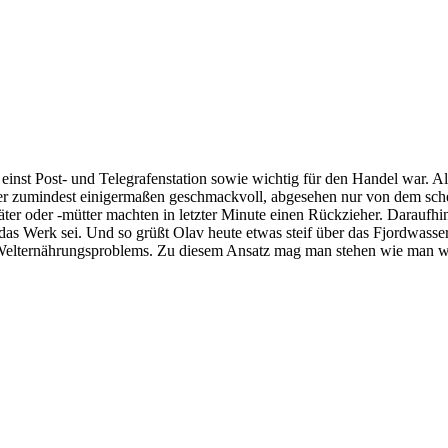
nst Post- und Telegrafenstation sowie wichtig für den Handel war. Alles 
der zumindest einigermaßen geschmackvoll, abgesehen nur von dem s
tväter oder -mütter machten in letzter Minute einen Rückzieher. Darau
r das Werk sei. Und so grüßt Olav heute etwas steif über das Fjordwass
ernährungsproblems. Zu diesem Ansatz mag man stehen wie man will, d