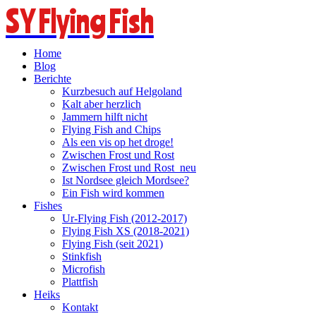
SY Flying Fish
Home
Blog
Berichte
Kurzbesuch auf Helgoland
Kalt aber herzlich
Jammern hilft nicht
Flying Fish and Chips
Als een vis op het droge!
Zwischen Frost und Rost
Zwischen Frost und Rost_neu
Ist Nordsee gleich Mordsee?
Ein Fish wird kommen
Fishes
Ur-Flying Fish (2012-2017)
Flying Fish XS (2018-2021)
Flying Fish (seit 2021)
Stinkfish
Microfish
Plattfish
Heiks
Kontakt