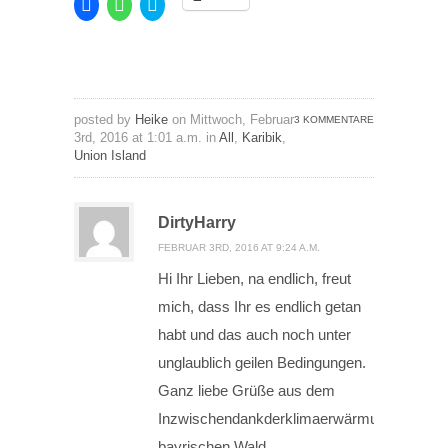
Klick,
Klicken,
Klick,
um
um
um
auf
auf
über
Facebook
WhatsApp
Twitter
zu
zu
zu
teilen
teilen
teilen
(Wird
(Wird
(Wird
in
in
in
neuem
neuem
neuem
Fenster
Fenster
Fenster
posted by
Heike
on Mittwoch, Februar
3 KOMMENTARE
geöffnet)
geöffnet)
geöffnet)
3rd, 2016 at 1:01 a.m. in
All
,
Karibik
,
Union Island
DirtyHarry
FEBRUAR 3RD, 2016 AT 9:24 A.M.
Hi Ihr Lieben, na endlich, freut
mich, dass Ihr es endlich getan
habt und das auch noch unter
unglaublich geilen Bedingungen.
Ganz liebe Grüße aus dem
Inzwischendankderklimaerwärmungauchimwi
bayrischen Wald.