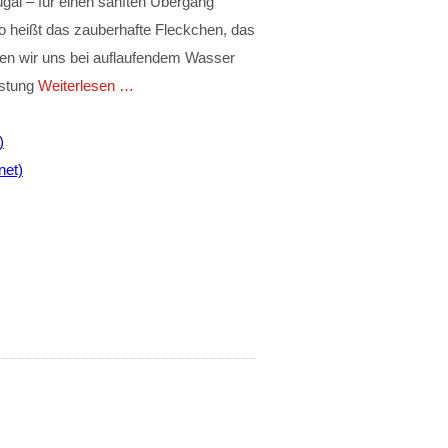
gal – für einen sanften Übergang
o heißt das zauberhafte Fleckchen, das
sten wir uns bei auflaufendem Wasser
estung
Weiterlesen …
)
net)